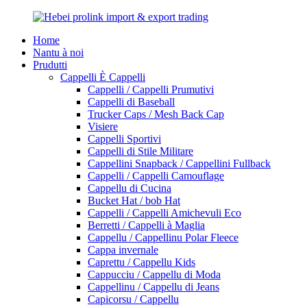
Home
Nantu à noi
Prudutti
Cappelli È Cappelli
Cappelli / Cappelli Prumutivi
Cappelli di Baseball
Trucker Caps / Mesh Back Cap
Visiere
Cappelli Sportivi
Cappelli di Stile Militare
Cappellini Snapback / Cappellini Fullback
Cappelli / Cappelli Camouflage
Cappellu di Cucina
Bucket Hat / bob Hat
Cappelli / Cappelli Amichevuli Eco
Berretti / Cappelli à Maglia
Cappellu / Cappellinu Polar Fleece
Cappa invernale
Caprettu / Cappellu Kids
Cappucciu / Cappellu di Moda
Cappellinu / Cappellu di Jeans
Capicorsu / Cappellu