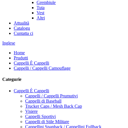
Grembiule
Tuta
Vest
Altri
Attualità
Catalogu
Cuntatta ci
Inglese
Home
Prudutti
Cappelli È Cappelli
Cappelli / Cappelli Camouflage
Categurie
Cappelli È Cappelli
Cappelli / Cappelli Prumutivi
Cappelli di Baseball
Trucker Caps / Mesh Back Cap
Visiere
Cappelli Sportivi
Cappelli di Stile Militare
Cappellini Snapback / Cappellini Fullback