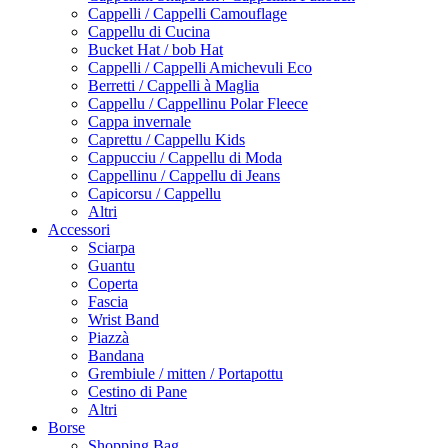
Cappelli / Cappelli Camouflage
Cappellu di Cucina
Bucket Hat / bob Hat
Cappelli / Cappelli Amichevuli Eco
Berretti / Cappelli à Maglia
Cappellu / Cappellinu Polar Fleece
Cappa invernale
Caprettu / Cappellu Kids
Cappucciu / Cappellu di Moda
Cappellinu / Cappellu di Jeans
Capicorsu / Cappellu
Altri
Accessori
Sciarpa
Guantu
Coperta
Fascia
Wrist Band
Piazzà
Bandana
Grembiule / mitten / Portapottu
Cestino di Pane
Altri
Borse
Shopping Bag