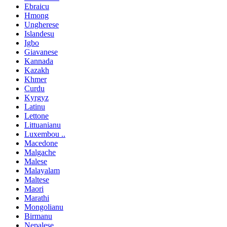
Ebraicu
Hmong
Ungherese
Islandesu
Igbo
Giavanese
Kannada
Kazakh
Khmer
Curdu
Kyrgyz
Latinu
Lettone
Littuanianu
Luxembou ..
Macedone
Malgache
Malese
Malayalam
Maltese
Maori
Marathi
Mongolianu
Birmanu
Nepalese