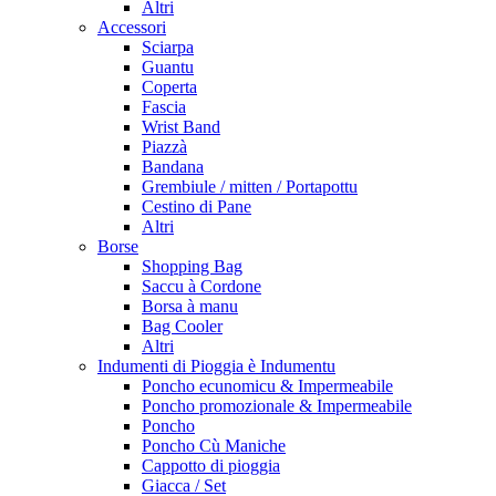
Altri
Accessori
Sciarpa
Guantu
Coperta
Fascia
Wrist Band
Piazzà
Bandana
Grembiule / mitten / Portapottu
Cestino di Pane
Altri
Borse
Shopping Bag
Saccu à Cordone
Borsa à manu
Bag Cooler
Altri
Indumenti di Pioggia è Indumentu
Poncho ecunomicu & Impermeabile
Poncho promozionale & Impermeabile
Poncho
Poncho Cù Maniche
Cappotto di pioggia
Giacca / Set