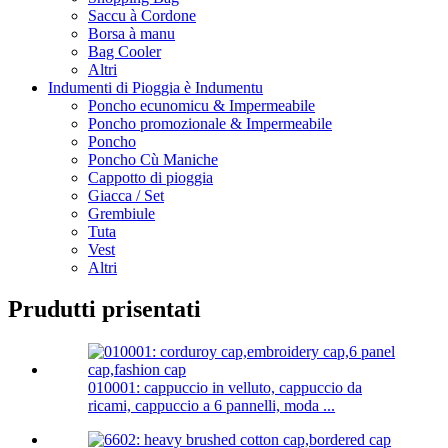
Saccu à Cordone
Borsa à manu
Bag Cooler
Altri
Indumenti di Pioggia è Indumentu
Poncho ecunomicu & Impermeabile
Poncho promozionale & Impermeabile
Poncho
Poncho Cù Maniche
Cappotto di pioggia
Giacca / Set
Grembiule
Tuta
Vest
Altri
Prudutti prisentati
010001: cappuccio in velluto, cappuccio da
ricami, cappuccio a 6 pannelli, moda ...