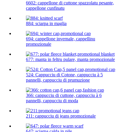
6602: cappellone di cuttone spazzolatu pesante,
cappellone cunfinatu
884: sciarpa in maglia
694: cappellone invernale, cappellinu
promozionale
677: manta in feltru pulare, manta promozionale
524: Cappucciu di Cotone, cappucciu à 5
pannelli, cappucciu di prumuzione
366: cappucciu di cuttone, cappucciu à 6
pannelli, cappucciu di moda
211: cappucciu di jeans promozionale
647: sciarpa calda in pile