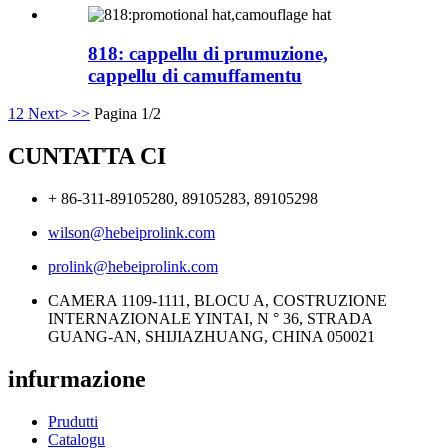
818: cappellu di prumuzione,
cappellu di camuffamentu
1
2
Next>
>>
Pagina 1/2
CUNTATTA CI
+ 86-311-89105280, 89105283, 89105298
wilson@hebeiprolink.com
prolink@hebeiprolink.com
CAMERA 1109-1111, BLOCU A, COSTRUZIONE
INTERNAZIONALE YINTAI, N ​​° 36, STRADA
GUANG-AN, SHIJIAZHUANG, CHINA 050021
infurmazione
Prudutti
Catalogu