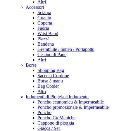
Altri
Accessori
Sciarpa
Guantu
Coperta
Fascia
Wrist Band
Piazzà
Bandana
Grembiule / mitten / Portapottu
Cestino di Pane
Altri
Borse
Shopping Bag
Saccu à Cordone
Borsa à manu
Bag Cooler
Altri
Indumenti di Pioggia è Indumentu
Poncho ecunomicu & Impermeabile
Poncho promozionale & Impermeabile
Poncho
Poncho Cù Maniche
Cappotto di pioggia
Giacca / Set