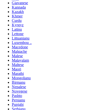
Giavanese
Kannada
Kazakh
Khmer
Curdu
Kyrgyz
Latinu
Lettone
Littuanianu
Luxembou ..
Macedone
Malgache
Malese
Malayalam
Maltese
Maori
Marathi
Mongolianu
Birmanu
Nepalese
Novegese
Pashto
Persianu
Punjabi
Serbianu