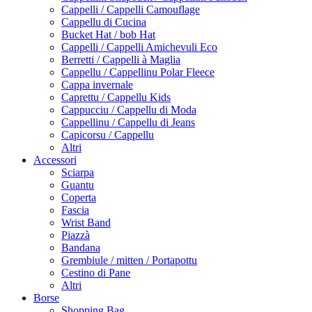
Cappelli / Cappelli Camouflage
Cappellu di Cucina
Bucket Hat / bob Hat
Cappelli / Cappelli Amichevuli Eco
Berretti / Cappelli à Maglia
Cappellu / Cappellinu Polar Fleece
Cappa invernale
Caprettu / Cappellu Kids
Cappucciu / Cappellu di Moda
Cappellinu / Cappellu di Jeans
Capicorsu / Cappellu
Altri
Accessori
Sciarpa
Guantu
Coperta
Fascia
Wrist Band
Piazzà
Bandana
Grembiule / mitten / Portapottu
Cestino di Pane
Altri
Borse
Shopping Bag