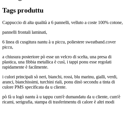
Tags produttu
Cappuccio di alta qualità a 6 pannelli, velluto a coste 100% cotone,
pannelli frontali laminati,
6 linea di cusgitura nantu à u piccu, poliestere sweatband.cover
piccu,
a chiusura posteriore pò esse un velcro di scelta, una presa di
plastica, una fibbia metallica è cusì, i tappi ponu esse regolati
rapidamente è facilmente.
i culori principali sò neri, bianchi, rossi, blu marinu, gialli, verdi,
aranci, bianchissimi, turchini riali, ponu dinò secondu a tinta di
culore PMS specificata da u cliente.
pò fà u logò nantu à u tappu cum'è dumandatu da u cliente, cum'è
ricami, serigrafia, stampa di trasferimentu di calore è altri modi