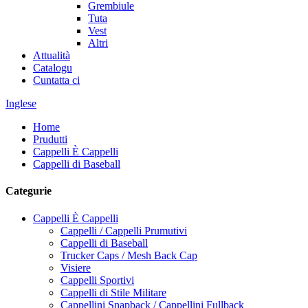
Grembiule
Tuta
Vest
Altri
Attualità
Catalogu
Cuntatta ci
Inglese
Home
Prudutti
Cappelli È Cappelli
Cappelli di Baseball
Categurie
Cappelli È Cappelli
Cappelli / Cappelli Prumutivi
Cappelli di Baseball
Trucker Caps / Mesh Back Cap
Visiere
Cappelli Sportivi
Cappelli di Stile Militare
Cappellini Snapback / Cappellini Fullback