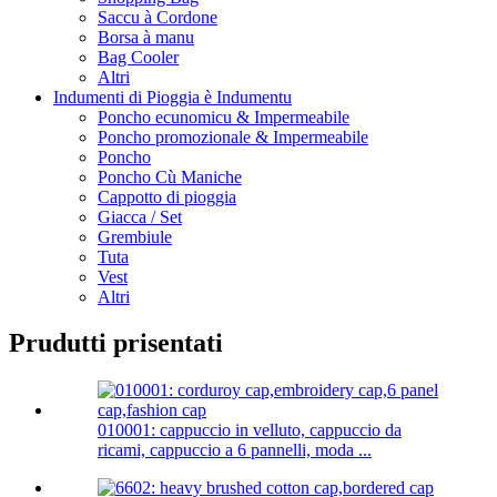
Saccu à Cordone
Borsa à manu
Bag Cooler
Altri
Indumenti di Pioggia è Indumentu
Poncho ecunomicu & Impermeabile
Poncho promozionale & Impermeabile
Poncho
Poncho Cù Maniche
Cappotto di pioggia
Giacca / Set
Grembiule
Tuta
Vest
Altri
Prudutti prisentati
010001: cappuccio in velluto, cappuccio da
ricami, cappuccio a 6 pannelli, moda ...