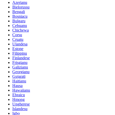
Azerianu
Bielorussu
Bengali
Bosniacu
Bulgaru
Cebuanu
Chichewa
Corsu
Cruatu
Ulandesa
Estone
Filippinu
Finlandese
Frisgianu
Galizianu
Georgianu
Gujarati
Haitianu
Hausa
Hawaiianu
Ebraicu
Hmong
Ungherese
Islandesu
Igbo