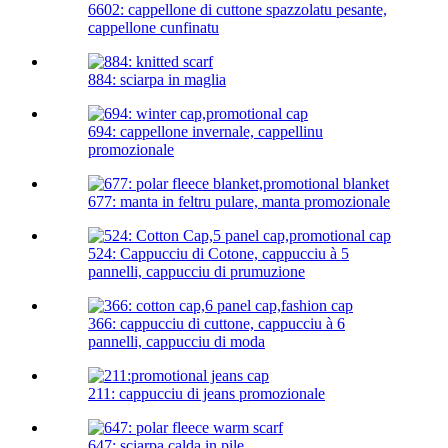
6602: cappellone di cuttone spazzolatu pesante,
cappellone cunfinatu
884: sciarpa in maglia
694: cappellone invernale, cappellinu
promozionale
677: manta in feltru pulare, manta promozionale
524: Cappucciu di Cotone, cappucciu à 5
pannelli, cappucciu di prumuzione
366: cappucciu di cuttone, cappucciu à 6
pannelli, cappucciu di moda
211: cappucciu di jeans promozionale
647: sciarpa calda in pile