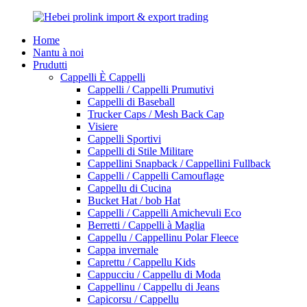
Home
Nantu à noi
Prudutti
Cappelli È Cappelli
Cappelli / Cappelli Prumutivi
Cappelli di Baseball
Trucker Caps / Mesh Back Cap
Visiere
Cappelli Sportivi
Cappelli di Stile Militare
Cappellini Snapback / Cappellini Fullback
Cappelli / Cappelli Camouflage
Cappellu di Cucina
Bucket Hat / bob Hat
Cappelli / Cappelli Amichevuli Eco
Berretti / Cappelli à Maglia
Cappellu / Cappellinu Polar Fleece
Cappa invernale
Caprettu / Cappellu Kids
Cappucciu / Cappellu di Moda
Cappellinu / Cappellu di Jeans
Capicorsu / Cappellu