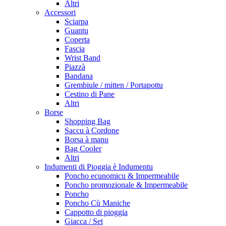
Altri
Accessori
Sciarpa
Guantu
Coperta
Fascia
Wrist Band
Piazzà
Bandana
Grembiule / mitten / Portapottu
Cestino di Pane
Altri
Borse
Shopping Bag
Saccu à Cordone
Borsa à manu
Bag Cooler
Altri
Indumenti di Pioggia è Indumentu
Poncho ecunomicu & Impermeabile
Poncho promozionale & Impermeabile
Poncho
Poncho Cù Maniche
Cappotto di pioggia
Giacca / Set