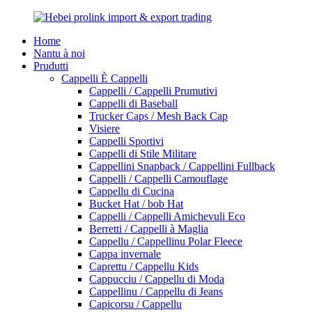
Home
Nantu à noi
Prudutti
Cappelli È Cappelli
Cappelli / Cappelli Prumutivi
Cappelli di Baseball
Trucker Caps / Mesh Back Cap
Visiere
Cappelli Sportivi
Cappelli di Stile Militare
Cappellini Snapback / Cappellini Fullback
Cappelli / Cappelli Camouflage
Cappellu di Cucina
Bucket Hat / bob Hat
Cappelli / Cappelli Amichevuli Eco
Berretti / Cappelli à Maglia
Cappellu / Cappellinu Polar Fleece
Cappa invernale
Caprettu / Cappellu Kids
Cappucciu / Cappellu di Moda
Cappellinu / Cappellu di Jeans
Capicorsu / Cappellu